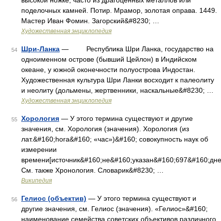
высокой ножке, часто из драгоценных металлов или
поделочных камней. Потир. Мрамор, золотая оправа. 1449.
Мастер Иван Фомин. Загорский&#8230; …
Художественная энциклопедия
Шри-Ланка
— Республика Шри Ланка, государство на
54
одноименном острове (бывший Цейлон) в Индийском
океане, у южной оконечности полуострова Индостан.
Художественная культура Шри Ланки восходит к палеолиту
и неолиту (дольмены, жертвенники, наскальные&#8230; …
Художественная энциклопедия
Хорология
— У этого термина существуют и другие
55
значения, см. Хорология (значения). Хорология (из
лат.&#160;hora&#160; «час»)&#160; совокупность наук об
измерении
времени[источник&#160;не&#160;указан&#160;697&#160;дне
См. также Хронология. Словарик&#8230; …
Википедия
Гелиос (объектив)
— У этого термина существуют и
56
другие значения, см. Гелиос (значения). «Гелиос»&#160;
наименование семейства советских объективов различного