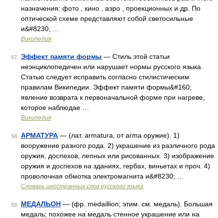
назначения: фото , кино , аэро , проекционных и др. По
оптической схеме представляют собой светосильные
и&#8230; …
Википедия
Эффект памяти формы
— Стиль этой статьи
57
неэнциклопедичен или нарушает нормы русского языка.
Статью следует исправить согласно стилистическим
правилам Википедии. Эффект памяти формы&#160;
явление возврата к первоначальной форме при нагреве,
которое наблюдае …
Википедия
АРМАТУРА
— (лат. armatura, от arma оружие). 1)
58
вооружение разного рода. 2) украшение из различного рода
оружия, доспехов, лепных или рисованных. 3) изображение
оружия и доспехов на зданиях, гербах, виньетах и проч. 4)
проволочная обмотка электромагнита и&#8230; …
Словарь иностранных слов русского языка
МЕДАЛЬОН
— (фр. medaillion; этим. см. медаль). Большая
59
медаль; похожее на медаль стенное украшение или на