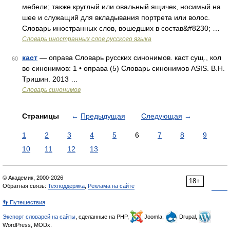
мебели; также круглый или овальный ящичек, носимый на
шее и служащий для вкладывания портрета или волос.
Словарь иностранных слов, вошедших в состав&#8230; …
Словарь иностранных слов русского языка
каст
— оправа Словарь русских синонимов. каст сущ., кол
60
во синонимов: 1 • оправа (5) Словарь синонимов ASIS. В.Н.
Тришин. 2013 …
Словарь синонимов
Страницы
←
Предыдущая
Следующая
→
1
2
3
4
5
6
7
8
9
10
11
12
13
© Академик, 2000-2026
18+
Обратная связь:
Техподдержка
,
Реклама на сайте
👣 Путешествия
Экспорт словарей на сайты
, сделанные на PHP,
Joomla,
Drupal,
WordPress, MODx.